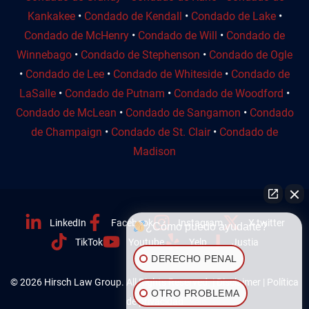
Kankakee
•
Condado de Kendall
•
Condado de Lake
•
Condado de McHenry
•
Condado de Will
•
Condado de
Winnebago
•
Condado de Stephenson
•
Condado de Ogle
•
Condado de Lee
•
Condado de Whiteside
•
Condado de
LaSalle
•
Condado de Putnam
•
Condado de Woodford
•
Condado de McLean
•
Condado de Sangamon
•
Condado
de Champaign
•
Condado de St. Clair
•
Condado de
Madison
LinkedIn
Facebook
Instagram
X twitter
¿Cómo puedo ayudarte?
TikTok
Youtube
Yelp
Justia
DERECHO PENAL
© 2026 Hirsch Law Group. All Rights Reserved. |
Disclaimer
|
Política
OTRO PROBLEMA
de privacidad