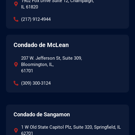
1902 Fox Drive Suite 12, Champaign,
IL 61820
(217) 912-4944
Condado de McLean
207 W. Jefferson St, Suite 309,
Bloomington, IL,
61701
(309) 300-3124
Condado de Sangamon
1 W Old State Capitol Plz, Suite 320, Springfield, IL
62701