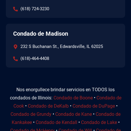
(618) 724-3230
Condado de Madison
232 S Buchanan St., Edwardsville, IL 62025
(618)-464-4408
Nos enorgullece brindar servicios en TODOS los
condados de Illinois:
Condado de Boone
•
Condado de
Cook
•
Condado de DeKalb
•
Condado de DuPage
•
Condado de Grundy
•
Condado de Kane
•
Condado de
Kankakee
•
Condado de Kendall
•
Condado de Lake
•
Condado de McHenry
•
Condado de Will
•
Condado de