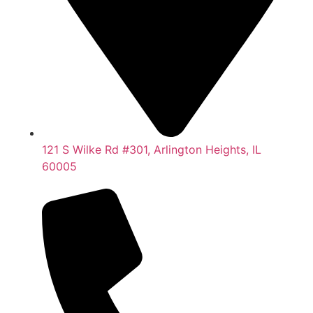
121 S Wilke Rd #301, Arlington Heights, IL
60005