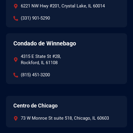
6221 NW Hwy #201, Crystal Lake, IL 60014
(331) 901-5290
Condado de Winnebago
4315 E State St #2B,
Rockford, IL 61108
(815) 451-3200
Centro de Chicago
73 W Monroe St suite 518, Chicago, IL 60603