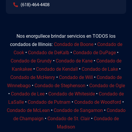
(618)-464-4408
Nos enorgullece brindar servicios en TODOS los
condados de Illinois:
Condado de Boone
•
Condado de
Cook
•
Condado de DeKalb
•
Condado de DuPage
•
Condado de Grundy
•
Condado de Kane
•
Condado de
Kankakee
•
Condado de Kendall
•
Condado de Lake
•
Condado de McHenry
•
Condado de Will
•
Condado de
Winnebago
•
Condado de Stephenson
•
Condado de Ogle
•
Condado de Lee
•
Condado de Whiteside
•
Condado de
LaSalle
•
Condado de Putnam
•
Condado de Woodford
•
Condado de McLean
•
Condado de Sangamon
•
Condado
de Champaign
•
Condado de St. Clair
•
Condado de
Madison