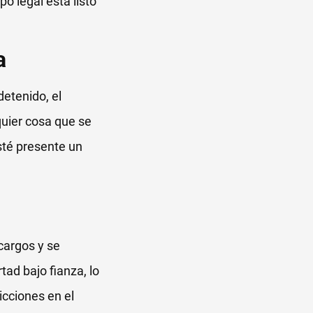
o legal está listo
a
etenido, el
quier cosa que se
té presente un
cargos y se
ad bajo fianza, lo
icciones en el