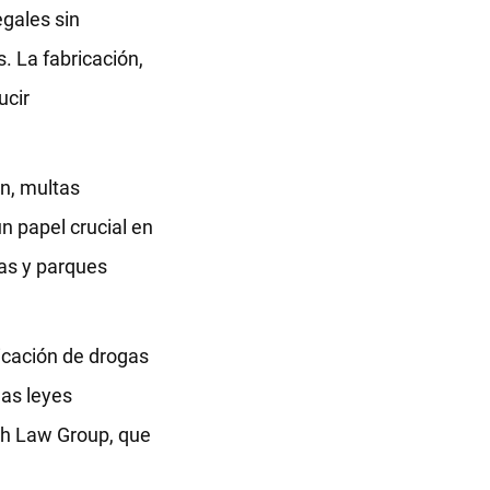
egales sin
s. La fabricación,
ucir
n, multas
n papel crucial en
las y parques
ricación de drogas
las leyes
ch Law Group, que