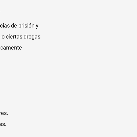
s
ias de prisión y
 o ciertas drogas
ípicamente
res.
es.