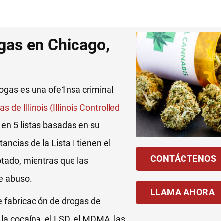
gas en Chicago,
drogas es una ofe1nsa criminal
 de Illinois (Illinois Controlled
s en 5 listas basadas en su
ncias de la Lista I tienen el
CONTÁCTENOS
tado, mientras que las
de abuso.
LLAMA AHORA
e fabricación de drogas de
, la cocaína, el LSD, el MDMA, las