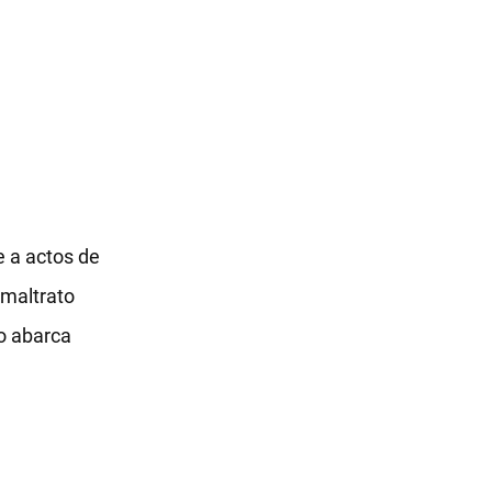
e a actos de
 maltrato
co abarca