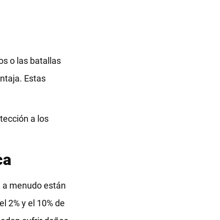
s o las batallas
ntaja. Estas
otección a los
ca
ue a menudo están
el 2% y el 10% de