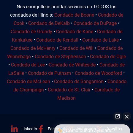
Nos enorgullece brindar servicios en TODOS los
condados de Illinois:
Condado de Boone
•
Condado de
Cook
•
Condado de DeKalb
•
Condado de DuPage
•
Condado de Grundy
•
Condado de Kane
•
Condado de
Kankakee
•
Condado de Kendall
•
Condado de Lake
•
Condado de McHenry
•
Condado de Will
•
Condado de
Winnebago
•
Condado de Stephenson
•
Condado de Ogle
•
Condado de Lee
•
Condado de Whiteside
•
Condado de
LaSalle
•
Condado de Putnam
•
Condado de Woodford
•
Condado de McLean
•
Condado de Sangamon
•
Condado
de Champaign
•
Condado de St. Clair
•
Condado de
Madison
LinkedIn
Facebook
Instagram
X twitter
¿Cómo puedo ayudarte?