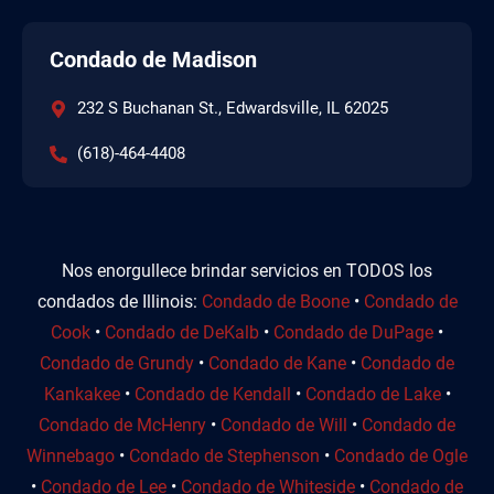
Condado de Madison
232 S Buchanan St., Edwardsville, IL 62025
(618)-464-4408
Nos enorgullece brindar servicios en TODOS los
condados de Illinois:
Condado de Boone
•
Condado de
Cook
•
Condado de DeKalb
•
Condado de DuPage
•
Condado de Grundy
•
Condado de Kane
•
Condado de
Kankakee
•
Condado de Kendall
•
Condado de Lake
•
Condado de McHenry
•
Condado de Will
•
Condado de
Winnebago
•
Condado de Stephenson
•
Condado de Ogle
•
Condado de Lee
•
Condado de Whiteside
•
Condado de