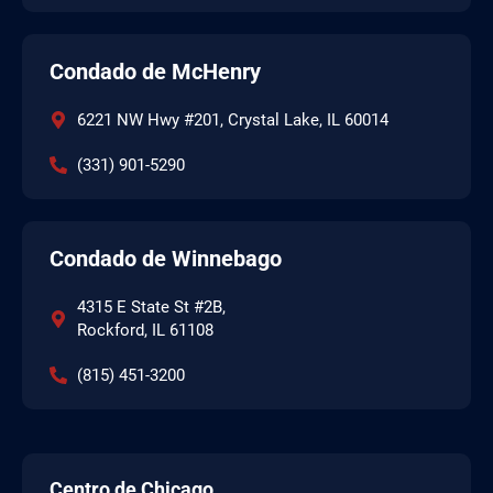
Condado de McHenry
6221 NW Hwy #201, Crystal Lake, IL 60014
(331) 901-5290
Condado de Winnebago
4315 E State St #2B,
Rockford, IL 61108
(815) 451-3200
Centro de Chicago