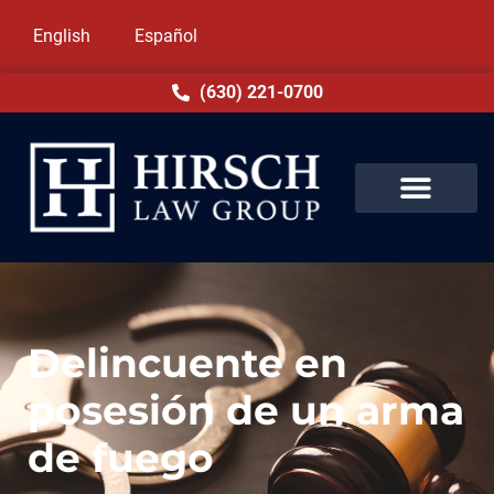
English
Español
(630) 221-0700
Delincuente en
posesión de un arma
de fuego