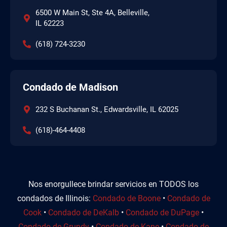
6500 W Main St, Ste 4A, Belleville,
IL 62223
(618) 724-3230
Condado de Madison
232 S Buchanan St., Edwardsville, IL 62025
(618)-464-4408
Nos enorgullece brindar servicios en TODOS los
condados de Illinois:
Condado de Boone
•
Condado de
Cook
•
Condado de DeKalb
•
Condado de DuPage
•
Condado de Grundy
•
Condado de Kane
•
Condado de