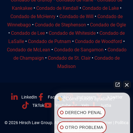
Kankakee
•
Condado de Kendall
•
Condado de Lake
•
Condado de McHenry
•
Condado de Will
•
Condado de
Winnebago
•
Condado de Stephenson
•
Condado de Ogle
•
Condado de Lee
•
Condado de Whiteside
•
Condado de
LaSalle
•
Condado de Putnam
•
Condado de Woodford
•
Condado de McLean
•
Condado de Sangamon
•
Condado
de Champaign
•
Condado de St. Clair
•
Condado de
Madison
LinkedIn
Facebook
Instagram
X twitter
¿Cómo puedo ayudarte?
TikTok
Youtube
Yelp
Justia
DERECHO PENAL
© 2026 Hirsch Law Group. All Rights Reserved. |
Disclaimer
|
Política
OTRO PROBLEMA
de privacidad