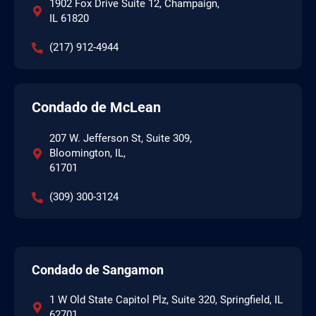
1902 Fox Drive Suite 12, Champaign,
IL 61820
(217) 912-4944
Condado de McLean
207 W. Jefferson St, Suite 309,
Bloomington, IL,
61701
(309) 300-3124
Condado de Sangamon
1 W Old State Capitol Plz, Suite 320, Springfield, IL
62701