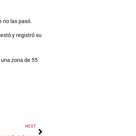
e no las pasó.
restó y registró su
n una zona de 55
NEXT