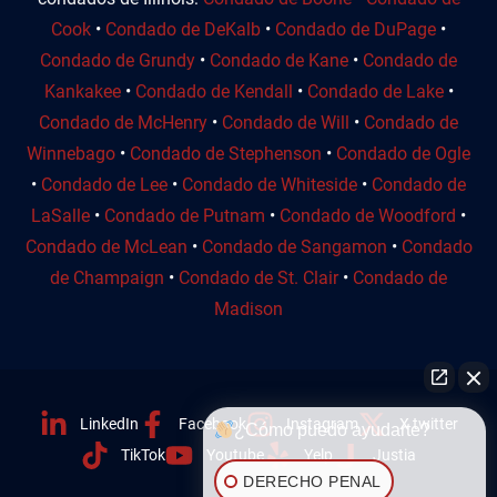
Cook
•
Condado de DeKalb
•
Condado de DuPage
•
Condado de Grundy
•
Condado de Kane
•
Condado de
Kankakee
•
Condado de Kendall
•
Condado de Lake
•
Condado de McHenry
•
Condado de Will
•
Condado de
Winnebago
•
Condado de Stephenson
•
Condado de Ogle
•
Condado de Lee
•
Condado de Whiteside
•
Condado de
LaSalle
•
Condado de Putnam
•
Condado de Woodford
•
Condado de McLean
•
Condado de Sangamon
•
Condado
de Champaign
•
Condado de St. Clair
•
Condado de
Madison
LinkedIn
Facebook
Instagram
X twitter
¿Cómo puedo ayudarte?
TikTok
Youtube
Yelp
Justia
DERECHO PENAL