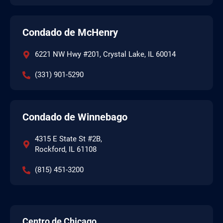
Condado de McHenry
6221 NW Hwy #201, Crystal Lake, IL 60014
(331) 901-5290
Condado de Winnebago
4315 E State St #2B,
Rockford, IL 61108
(815) 451-3200
Centro de Chicago