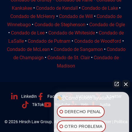
Kankakee
•
Condado de Kendall
•
Condado de Lake
•
Condado de McHenry
•
Condado de Will
•
Condado de
Winnebago
•
Condado de Stephenson
•
Condado de Ogle
•
Condado de Lee
•
Condado de Whiteside
•
Condado de
LaSalle
•
Condado de Putnam
•
Condado de Woodford
•
Condado de McLean
•
Condado de Sangamon
•
Condado
de Champaign
•
Condado de St. Clair
•
Condado de
Madison
LinkedIn
Facebook
Instagram
X twitter
¿Cómo puedo ayudarte?
TikTok
Youtube
Yelp
Justia
DERECHO PENAL
© 2026 Hirsch Law Group. All Rights Reserved. |
Disclaimer
|
Política
OTRO PROBLEMA
de privacidad