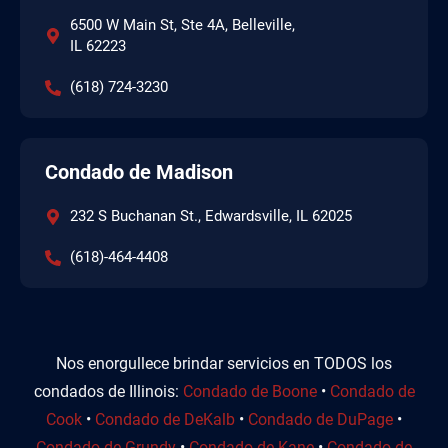
6500 W Main St, Ste 4A, Belleville,
IL 62223
(618) 724-3230
Condado de Madison
232 S Buchanan St., Edwardsville, IL 62025
(618)-464-4408
Nos enorgullece brindar servicios en TODOS los
condados de Illinois:
Condado de Boone
•
Condado de
Cook
•
Condado de DeKalb
•
Condado de DuPage
•
Condado de Grundy
•
Condado de Kane
•
Condado de