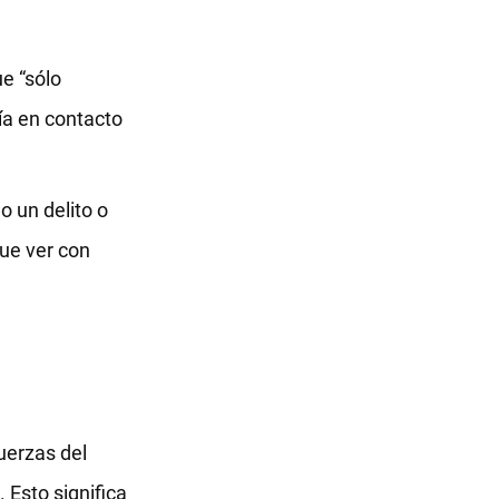
ue “sólo
ría en contacto
o un delito o
que ver con
uerzas del
 Esto significa