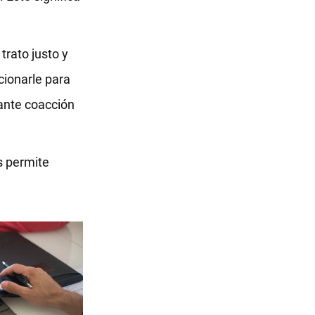
trato justo y
cionarle para
iante coacción
s permite