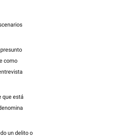
escenarios
n presunto
rle como
ntrevista
e que está
e denomina
do un delito o