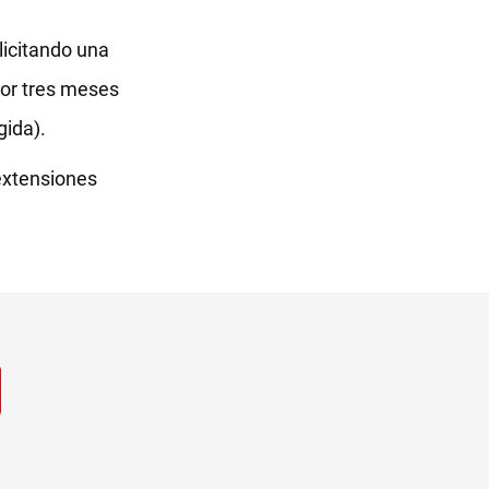
olicitando una
por tres meses
gida).
 extensiones