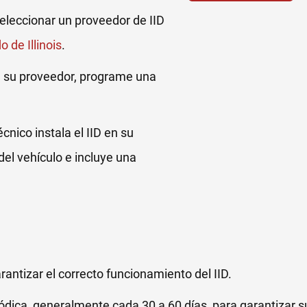
eleccionar un proveedor de IID
 de Illinois
.
a su proveedor, programe una
écnico instala el IID en su
el vehículo e incluye una
antizar el correcto funcionamiento del IID.
riódica, generalmente cada 30 a 60 días, para garantizar s