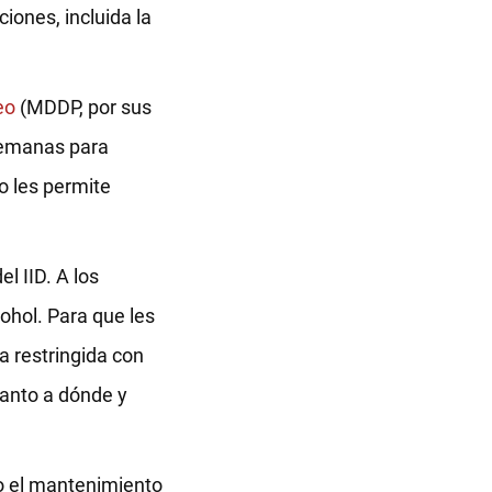
iones, incluida la
eo
(MDDP, por sus
 semanas para
o les permite
l IID. A los
ohol. Para que les
ia restringida con
uanto a dónde y
do el mantenimiento