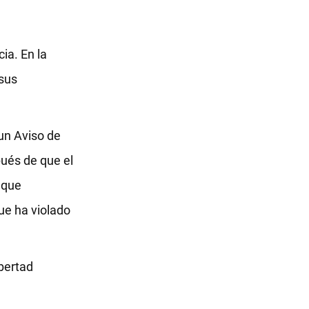
ia. En la
 sus
 un Aviso de
pués de que el
e que
que ha violado
ibertad