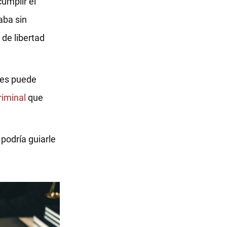
cumplir el
aba sin
 de libertad
ces puede
iminal
que
podría guiarle