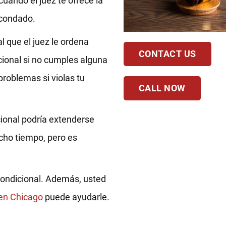
cuando el juez te ofrece la
 condado.
l que el juez le ordena
CONTACT US
dicional si no cumples alguna
problemas si violas tu
CALL NOW
cional podría extenderse
cho tiempo, pero es
 condicional. Además, usted
en Chicago
puede ayudarle.