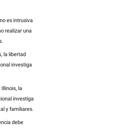
no es intrusiva
mo realizar una
s.
 la libertad
ional investiga
llinois, la
cional investiga
l y familiares.
tencia debe