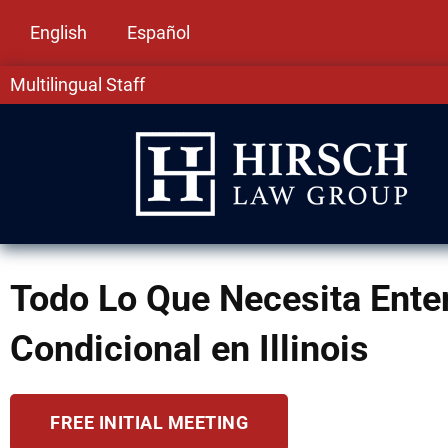
English
Español
Multilingual Staff
Todo Lo Que Necesita Enten
Condicional en Illinois
FREE INITIAL MEETING