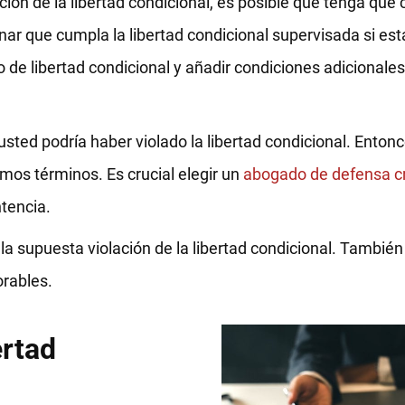
ación de la libertad condicional, es posible que tenga que 
ar que cumpla la libertad condicional supervisada si est
de libertad condicional y añadir condiciones adicionales
ted podría haber violado la libertad condicional. Enton
mos términos. Es crucial elegir un
abogado de defensa cr
ntencia.
a supuesta violación de la libertad condicional. También 
orables.
ertad