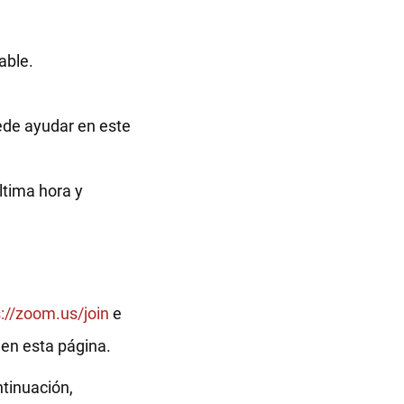
able.
ede ayudar en este
tima hora y
s://zoom.us/join
e
s en esta página.
ntinuación,