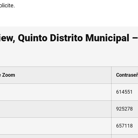
licite.
w, Quinto Distrito Municipal –
de Zoom
Contrase
614551
925278
657118