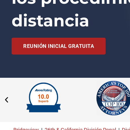
distancia
REUNIÓN INICIAL GRATUITA
Bridgeview
|
26th & California División Penal
|
Div