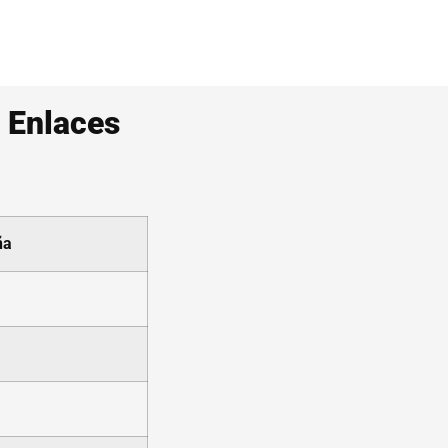
 Enlaces
ña