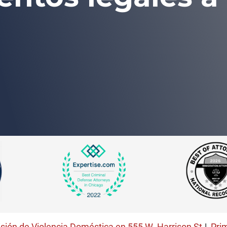
isión de Violencia Doméstica en 555 W. Harrison St.
|
Prim