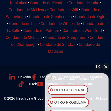
Kankakee
•
Condado de Kendall
•
Condado de Lake
•
Condado de McHenry
•
Condado de Will
•
Condado de
Winnebago
•
Condado de Stephenson
•
Condado de Ogle
•
Condado de Lee
•
Condado de Whiteside
•
Condado de
LaSalle
•
Condado de Putnam
•
Condado de Woodford
•
Condado de McLean
•
Condado de Sangamon
•
Condado
de Champaign
•
Condado de St. Clair
•
Condado de
Madison
LinkedIn
Facebook
Instagram
X twitter
¿Cómo puedo ayudarte?
TikTok
Youtube
Yelp
Justia
DERECHO PENAL
© 2026 Hirsch Law Group. All Rights Reserved. |
Disclaimer
|
Política
OTRO PROBLEMA
de privacidad