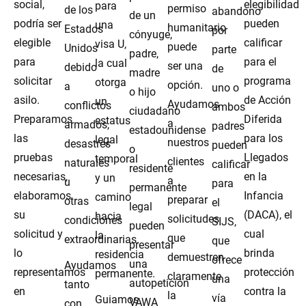
social,
elegibilidad
para
permiso
de los
abandono
de un
podría ser
pueden
una
humanitario
Estados
por
cónyuge,
elegible
calificar
visa U,
puede
Unidos
parte
padre,
para
para el
la cual
ser una
debido
de
madre
solicitar
programa
otorga
opción.
a
uno o
o hijo
asilo.
de Acción
un
Ayudamos
conflictos
ambos
ciudadano
Preparamos
Diferida
estatus
a
armados,
padres
estadounidense
las
para los
legal
nuestros
desastres
pueden
o
pruebas
Llegados
temporal
clientes
naturales
calificar
residente
necesarias,
en la
y un
a
u
para
permanente
elaboramos
Infancia
camino
preparar
otras
el
legal
su
(DACA), el
hacia
solicitudes
condiciones
SIJS,
pueden
solicitud y
cual
la
que
extraordinarias.
que
presentar
lo
brinda
residencia
demuestren
ofrece
una
Ayudamos
representamos
protección
permanente.
claramente
una
autopetición
tanto
en
contra la
la
vía
Guiamos
VAWA
con