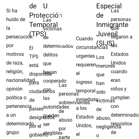
de
U
Bajo
Humanitario
Especial
Si ha
Las
Protección
la Ley
(Humanitarian
de
huido de
personas
Las
Temporal
de
Parole)
Inmigrante
la
que
víctimas
(TPS)
Violencia
Juvenil
persecución
llegaron a
de
Cuando
Contra
(SIJS)
por
los
determinados
circunstancias
El
la
motivos
Estados
delitos
urgentes
TPS
Los
Mujer
de raza,
Unidos
que
requieren
está
menores
(VAWA)
religión,
cuando
hayan
el
disponible
que
nacionalidad,
eran
cooperado
ingreso
para
han
Las
opinión
niños y
con
temporal
ciudadanos
sido
personas
política o
cumplen
las
inmediato
de
víctimas
sobrevivientes
pertenencia
con
autoridades
a los
países
de
de
a un
determinado
pueden
Estados
designados
abuso,
abuso
determinado
requisitos
ser
Unidos,
por el
negligencia
por
grupo
de
elegibles
el
gobierno
o
parte