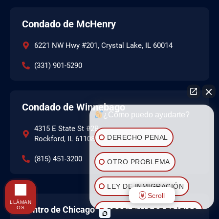
Condado de McHenry
6221 NW Hwy #201, Crystal Lake, IL 60014
(331) 901-5290
Condado de Winnebago
¿Cómo puedo ayudarte?
4315 E State St #2B,
DERECHO PENAL
Rockford, IL 61108
(815) 451-3200
OTRO PROBLEMA
LEY DE INMIGRACIÓN
Scroll
LLÁMAN
Centro de Chicago
OS
PROBLEMAS DE TRÁFICO