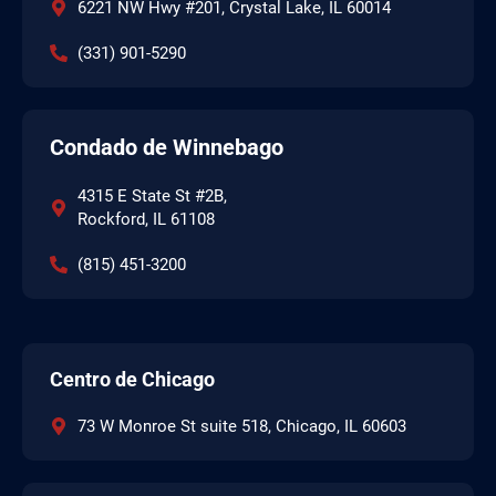
6221 NW Hwy #201, Crystal Lake, IL 60014
(331) 901-5290
Condado de Winnebago
4315 E State St #2B,
Rockford, IL 61108
(815) 451-3200
Centro de Chicago
73 W Monroe St suite 518, Chicago, IL 60603