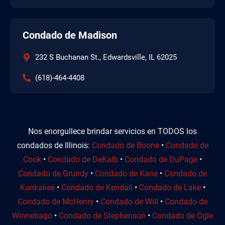
Condado de Madison
232 S Buchanan St., Edwardsville, IL 62025
(618)-464-4408
Nos enorgullece brindar servicios en TODOS los
condados de Illinois:
Condado de Boone
•
Condado de
Cook
•
Condado de DeKalb
•
Condado de DuPage
•
Condado de Grundy
•
Condado de Kane
•
Condado de
Kankakee
•
Condado de Kendall
•
Condado de Lake
•
Condado de McHenry
•
Condado de Will
•
Condado de
Winnebago
•
Condado de Stephenson
•
Condado de Ogle