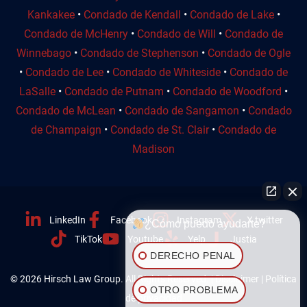
Kankakee
•
Condado de Kendall
•
Condado de Lake
•
Condado de McHenry
•
Condado de Will
•
Condado de
Winnebago
•
Condado de Stephenson
•
Condado de Ogle
•
Condado de Lee
•
Condado de Whiteside
•
Condado de
LaSalle
•
Condado de Putnam
•
Condado de Woodford
•
Condado de McLean
•
Condado de Sangamon
•
Condado
de Champaign
•
Condado de St. Clair
•
Condado de
Madison
LinkedIn
Facebook
Instagram
X twitter
¿Cómo puedo ayudarte?
TikTok
Youtube
Yelp
Justia
DERECHO PENAL
© 2026 Hirsch Law Group. All Rights Reserved. |
Disclaimer
|
Política
OTRO PROBLEMA
de privacidad