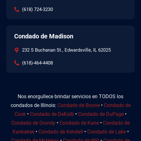
(618) 724-3230
Condado de Madison
232 S Buchanan St., Edwardsville, IL 62025
(618)-464-4408
Nos enorgullece brindar servicios en TODOS los
condados de Illinois:
Condado de Boone
•
Condado de
Cook
•
Condado de DeKalb
•
Condado de DuPage
•
Condado de Grundy
•
Condado de Kane
•
Condado de
Kankakee
•
Condado de Kendall
•
Condado de Lake
•
Condado de McHenry
•
Condado de Will
•
Condado de