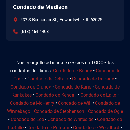
Condado de Madison
232 S Buchanan St., Edwardsville, IL 62025
(618)-464-4408
Nos enorgullece brindar servicios en TODOS los
condados de Illinois:
Condado de Boone
•
Condado de
Cook
•
Condado de DeKalb
•
Condado de DuPage
•
Condado de Grundy
•
Condado de Kane
•
Condado de
Kankakee
•
Condado de Kendall
•
Condado de Lake
•
Condado de McHenry
•
Condado de Will
•
Condado de
Winnebago
•
Condado de Stephenson
•
Condado de Ogle
•
Condado de Lee
•
Condado de Whiteside
•
Condado de
LaSalle
•
Condado de Putnam
•
Condado de Woodford
•