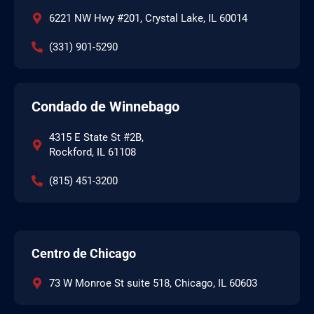
6221 NW Hwy #201, Crystal Lake, IL 60014
(331) 901-5290
Condado de Winnebago
4315 E State St #2B,
Rockford, IL 61108
(815) 451-3200
Centro de Chicago
73 W Monroe St suite 518, Chicago, IL 60603