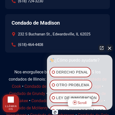
(618) 724-3230
Condado de Madison
232 S Buchanan St., Edwardsville, IL 62025
(618)-464-4408
¿Cómo puedo ayudarte?
Nos enorgullece brindar servicios en TODOS los
DERECHO PENAL
condados de Illinois:
Condado de Boone
•
Condado de
OTRO PROBLEMA
Cook
•
Condado de DeKalb
•
Condado de DuPage
•
Condado de Grundy
•
Condado de Kane
•
Condado de
LEY DE INMIGRACIÓN
Kankakee
•
Condado de Kendall
•
Condado de Lake
•
Scroll
LLÁMAN
Condado de McHenry
•
Condado de Will
•
Condado de
OS
PROBLEMAS DE TRÁFICO