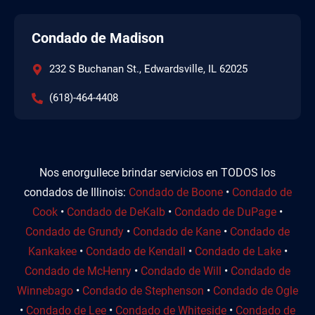
Condado de Madison
232 S Buchanan St., Edwardsville, IL 62025
(618)-464-4408
Nos enorgullece brindar servicios en TODOS los
condados de Illinois:
Condado de Boone
•
Condado de
Cook
•
Condado de DeKalb
•
Condado de DuPage
•
Condado de Grundy
•
Condado de Kane
•
Condado de
Kankakee
•
Condado de Kendall
•
Condado de Lake
•
Condado de McHenry
•
Condado de Will
•
Condado de
Winnebago
•
Condado de Stephenson
•
Condado de Ogle
•
Condado de Lee
•
Condado de Whiteside
•
Condado de