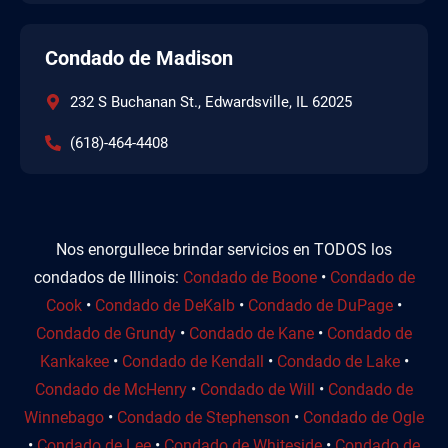
Condado de Madison
232 S Buchanan St., Edwardsville, IL 62025
(618)-464-4408
Nos enorgullece brindar servicios en TODOS los
condados de Illinois:
Condado de Boone
•
Condado de
Cook
•
Condado de DeKalb
•
Condado de DuPage
•
Condado de Grundy
•
Condado de Kane
•
Condado de
Kankakee
•
Condado de Kendall
•
Condado de Lake
•
Condado de McHenry
•
Condado de Will
•
Condado de
Winnebago
•
Condado de Stephenson
•
Condado de Ogle
•
Condado de Lee
•
Condado de Whiteside
•
Condado de