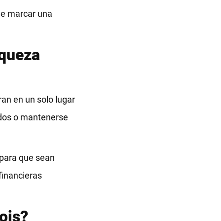
ede marcar una
iqueza
ran en un solo lugar
ndos o mantenerse
s para que sean
financieras
ois?