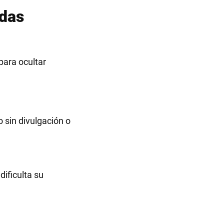
edas
para ocultar
 sin divulgación o
ificulta su