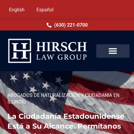
English
Español
(630) 221-0700
ABOGADOS DE NATURALIZACIÓN Y CIUDADANÍA EN
ILLINOIS
La Ciudadanía Estadounidense
Está a Su Alcance. Permítanos