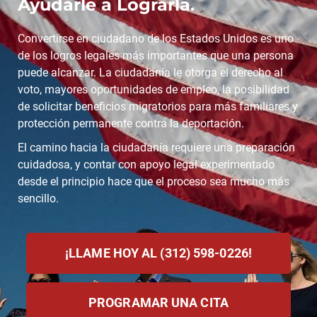
Ayudarle a Lograrla.
Convertirse en ciudadano de los Estados Unidos es uno
de los logros legales más importantes que una persona
puede alcanzar. La ciudadanía le otorga el derecho al
voto, mayores oportunidades de empleo, la posibilidad
de solicitar beneficios migratorios para más familiares y
protección permanente contra la deportación.
El camino hacia la ciudadanía requiere una preparación
cuidadosa, y contar con apoyo legal experimentado
desde el principio hace que el proceso sea mucho más
sencillo.
¡LLAME HOY AL (312) 598-0226!
PROGRAMAR UNA CITA