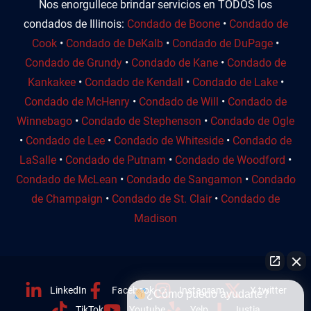
Nos enorgullece brindar servicios en TODOS los
condados de Illinois:
Condado de Boone
•
Condado de
Cook
•
Condado de DeKalb
•
Condado de DuPage
•
Condado de Grundy
•
Condado de Kane
•
Condado de
Kankakee
•
Condado de Kendall
•
Condado de Lake
•
Condado de McHenry
•
Condado de Will
•
Condado de
Winnebago
•
Condado de Stephenson
•
Condado de Ogle
•
Condado de Lee
•
Condado de Whiteside
•
Condado de
LaSalle
•
Condado de Putnam
•
Condado de Woodford
•
Condado de McLean
•
Condado de Sangamon
•
Condado
de Champaign
•
Condado de St. Clair
•
Condado de
Madison
LinkedIn
Facebook
Instagram
X twitter
¿Cómo puedo ayudarte?
TikTok
Youtube
Yelp
Justia