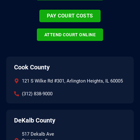
PAY COURT COSTS
ATTEND COURT ONLINE
Cook County
121 S Wilke Rd #301, Arlington Heights, IL 60005
(312) 838-9000
DeKalb County
517 Dekalb Ave