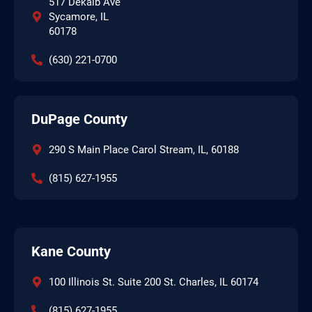
517 Dekalb Ave
Sycamore, IL
60178
(630) 221-0700
DuPage County
290 S Main Place Carol Stream, IL, 60188
(815) 627-1955
Kane County
100 Illinois St. Suite 200 St. Charles, IL 60174
(815) 627-1955