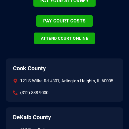
PAY YOUR ATTORNEY
PAY COURT COSTS
ATTEND COURT ONLINE
Cook County
121 S Wilke Rd #301, Arlington Heights, IL 60005
(312) 838-9000
DeKalb County