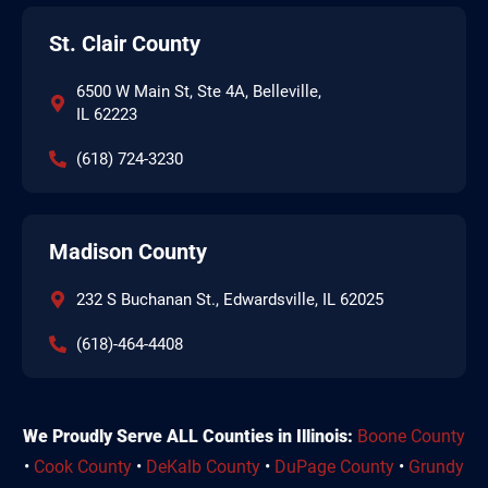
St. Clair County
6500 W Main St, Ste 4A, Belleville,
IL 62223
(618) 724-3230
Madison County
232 S Buchanan St., Edwardsville, IL 62025
(618)-464-4408
We Proudly Serve ALL Counties in Illinois:
Boone County
•
Cook County
•
DeKalb County
•
DuPage County
•
Grundy